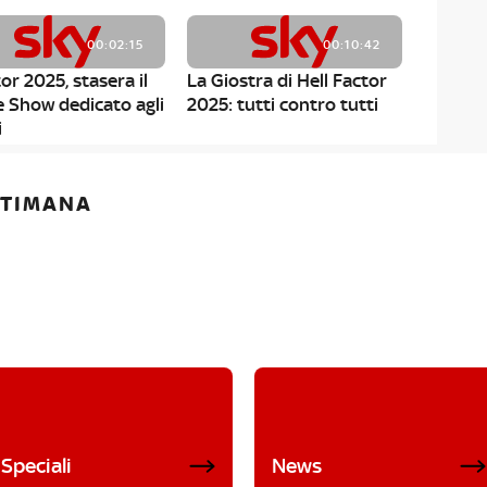
00:02:15
00:10:42
or 2025, stasera il
La Giostra di Hell Factor
e Show dedicato agli
2025: tutti contro tutti
i
ETTIMANA
Speciali
News