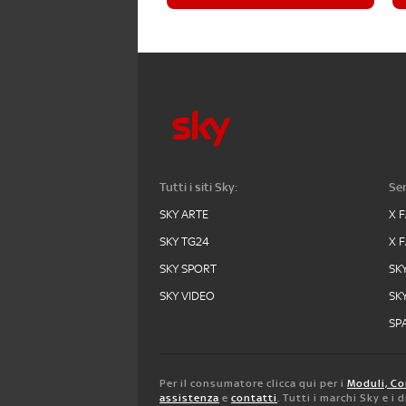
Tutti i siti Sky:
Ser
SKY ARTE
X 
SKY TG24
X 
SKY SPORT
SK
SKY VIDEO
SK
SPA
Per il consumatore clicca qui per i
Moduli, Co
assistenza
e
contatti
. Tutti i marchi Sky e i