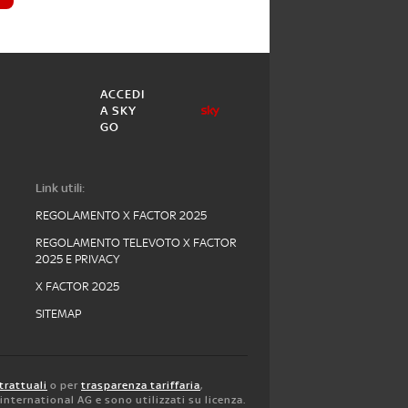
ACCEDI
A SKY
GO
Link utili:
REGOLAMENTO X FACTOR 2025
REGOLAMENTO TELEVOTO X FACTOR
2025 E PRIVACY
X FACTOR 2025
SITEMAP
trattuali
o per
trasparenza tariffaria
,
y international AG e sono utilizzati su licenza.