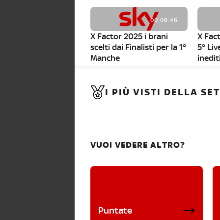
00:08:46
X Factor 2025 i brani
X Fact
scelti dai Finalisti per la 1°
5° Liv
Manche
inedit
00:01:11
I PIÙ VISTI DELLA S
X Factor 2025, da stasera
al via i nuovi Bootcamp!
VUOI VEDERE ALTRO?
Puntate