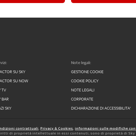
vizi:
Note legali:
FACTOR SU SKY
GESTIONE COOKIE
FACTOR SU NOW
COOKIE POLICY
Y TV
NOTE LEGALI
Y BAR
CORPORATE
ZI SKY
DICHIARAZIONE DI ACCESSIBILITA'
ndizioni contrattuali
,
Privacy & Cookies
,
informazioni sulle modifiche con
 diritti di proprietà intellettuale in essi contenuti, sono di proprietà di Sk