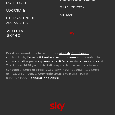
NOTE LEGALI
X FACTOR 2025
CORPORATE
SITEMAP
DICHIARAZIONE DI
ACCESSIBILITA'
ACCEDI A
SKY GO
Per il consumatore clicca qui per i
Moduli, Condizioni
contrattuali
,
Privacy & Cookies
,
informazioni sulle modifiche
contrattuali
o per
trasparenza tariffaria
,
assistenza
e
contatti
.
Tutti i marchi Sky e i diritti di proprietà intellettuale in essi
contenuti, sono di proprietà di Sky international AG e sono
utilizzati su licenza. Copyright 2025 Sky Italia - P.IVA
04619241005.
Segnalazione Abusi