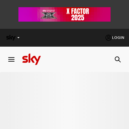
LOGIN
X
FACTOR
MASTERCHEF
PECHINO
EXPRESS
Cos’altro vedere:
PROGRAMMI SKY
Un mondo di offerte:
SKY.IT
NOW