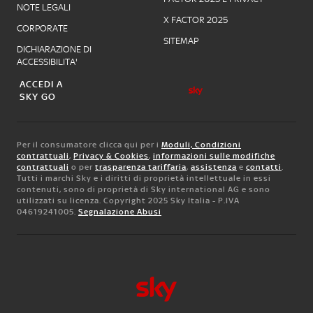
NOTE LEGALI
X FACTOR 2025
CORPORATE
SITEMAP
DICHIARAZIONE DI
ACCESSIBILITA'
ACCEDI A
SKY GO
Per il consumatore clicca qui per i
Moduli, Condizioni
contrattuali
,
Privacy & Cookies
,
informazioni sulle modifiche
contrattuali
o per
trasparenza tariffaria
,
assistenza
e
contatti
.
Tutti i marchi Sky e i diritti di proprietà intellettuale in essi
contenuti, sono di proprietà di Sky international AG e sono
utilizzati su licenza. Copyright 2025 Sky Italia - P.IVA
04619241005.
Segnalazione Abusi