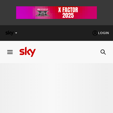
LOGIN
X
FACTOR
MASTERCHEF
PECHINO
EXPRESS
Cos’altro vedere:
PROGRAMMI SKY
Un mondo di offerte:
SKY.IT
NOW