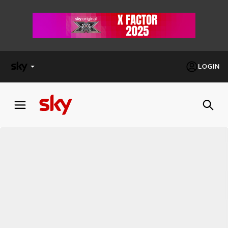
LOGIN
X
FACTOR
MASTERCHEF
PECHINO
EXPRESS
Cos’altro vedere:
PROGRAMMI SKY
Un mondo di offerte:
SKY.IT
NOW