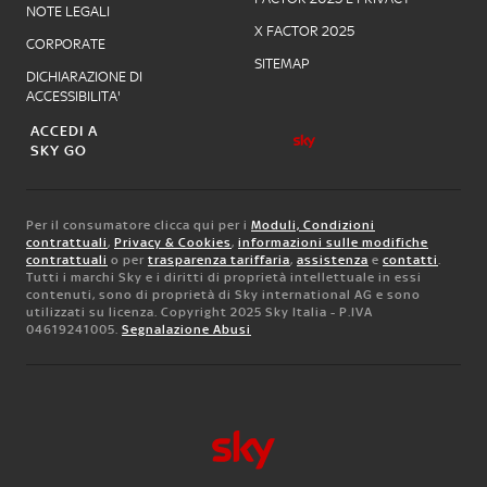
NOTE LEGALI
X FACTOR 2025
CORPORATE
SITEMAP
DICHIARAZIONE DI
ACCESSIBILITA'
ACCEDI A
SKY GO
Per il consumatore clicca qui per i
Moduli, Condizioni
contrattuali
,
Privacy & Cookies
,
informazioni sulle modifiche
contrattuali
o per
trasparenza tariffaria
,
assistenza
e
contatti
.
Tutti i marchi Sky e i diritti di proprietà intellettuale in essi
contenuti, sono di proprietà di Sky international AG e sono
utilizzati su licenza. Copyright 2025 Sky Italia - P.IVA
04619241005.
Segnalazione Abusi