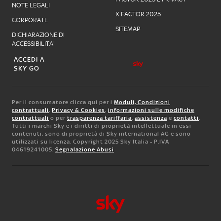
NOTE LEGALI
X FACTOR 2025
CORPORATE
SITEMAP
DICHIARAZIONE DI
ACCESSIBILITA'
ACCEDI A
SKY GO
Per il consumatore clicca qui per i
Moduli, Condizioni
contrattuali
,
Privacy & Cookies
,
informazioni sulle modifiche
contrattuali
o per
trasparenza tariffaria
,
assistenza
e
contatti
.
Tutti i marchi Sky e i diritti di proprietà intellettuale in essi
contenuti, sono di proprietà di Sky international AG e sono
utilizzati su licenza. Copyright 2025 Sky Italia - P.IVA
04619241005.
Segnalazione Abusi