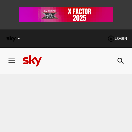
LOGIN
X
FACTOR
MASTERCHEF
PECHINO
EXPRESS
Cos’altro vedere:
PROGRAMMI SKY
Un mondo di offerte:
SKY.IT
NOW