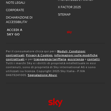
NOTE LEGALI
X FACTOR 2025
CORPORATE
SITEMAP
DICHIARAZIONE DI
ACCESSIBILITA'
ACCEDI A
SKY GO
Per il consumatore clicca qui per i
Moduli, Condizioni
contrattuali
,
Privacy & Cookies
,
informazioni sulle modifiche
contrattuali
o per
trasparenza tariffaria
,
assistenza
e
contatti
.
Tutti i marchi Sky e i diritti di proprietà intellettuale in essi
contenuti, sono di proprietà di Sky international AG e sono
utilizzati su licenza. Copyright 2025 Sky Italia - P.IVA
04619241005.
Segnalazione Abusi