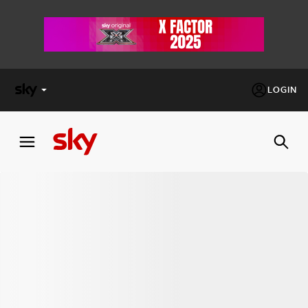
LOGIN
X
FACTOR
MASTERCHEF
PECHINO
EXPRESS
Cos’altro vedere:
PROGRAMMI SKY
Un mondo di offerte:
SKY.IT
NOW