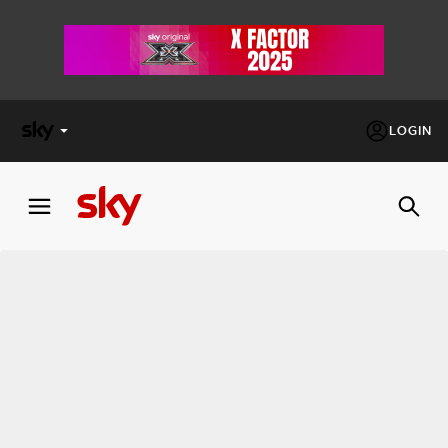
LOGIN
X
FACTOR
MASTERCHEF
PECHINO
EXPRESS
Cos’altro vedere:
PROGRAMMI SKY
Un mondo di offerte:
SKY.IT
NOW