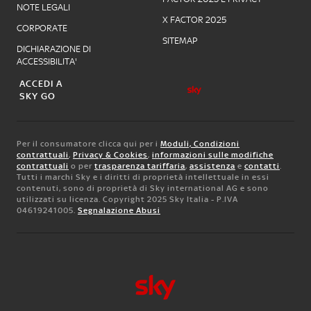
NOTE LEGALI
X FACTOR 2025
CORPORATE
SITEMAP
DICHIARAZIONE DI
ACCESSIBILITA'
ACCEDI A
SKY GO
Per il consumatore clicca qui per i
Moduli, Condizioni
contrattuali
,
Privacy & Cookies
,
informazioni sulle modifiche
contrattuali
o per
trasparenza tariffaria
,
assistenza
e
contatti
.
Tutti i marchi Sky e i diritti di proprietà intellettuale in essi
contenuti, sono di proprietà di Sky international AG e sono
utilizzati su licenza. Copyright 2025 Sky Italia - P.IVA
04619241005.
Segnalazione Abusi