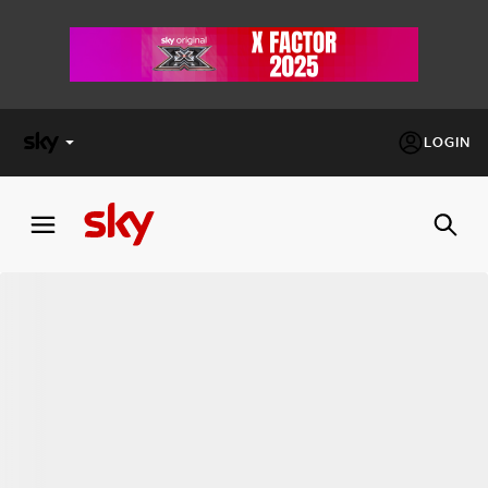
LOGIN
X
FACTOR
MASTERCHEF
PECHINO
EXPRESS
Cos’altro vedere:
PROGRAMMI SKY
Un mondo di offerte:
SKY.IT
NOW