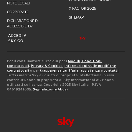
NOTE LEGALI
X FACTOR 2025
CORPORATE
SITEMAP
DICHIARAZIONE DI
ACCESSIBILITA'
ACCEDI A
SKY GO
Per il consumatore clicca qui per i
Moduli, Condizioni
contrattuali
,
Privacy & Cookies
,
informazioni sulle modifiche
contrattuali
o per
trasparenza tariffaria
,
assistenza
e
contatti
.
Tutti i marchi Sky e i diritti di proprietà intellettuale in essi
contenuti, sono di proprietà di Sky international AG e sono
utilizzati su licenza. Copyright 2025 Sky Italia - P.IVA
04619241005.
Segnalazione Abusi