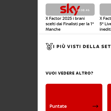
00:08:46
X Factor 2025 i brani
X Fact
scelti dai Finalisti per la 1°
5° Liv
Manche
inedit
00:01:11
I PIÙ VISTI DELLA S
X Factor 2025, da stasera
al via i nuovi Bootcamp!
VUOI VEDERE ALTRO?
Puntate