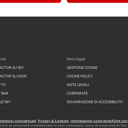
vizi:
Note legali:
FACTOR SU SKY
GESTIONE COOKIE
FACTOR SU NOW
COOKIE POLICY
Y TV
NOTE LEGALI
Y BAR
CORPORATE
ZI SKY
DICHIARAZIONE DI ACCESSIBILITA'
ndizioni contrattuali
,
Privacy & Cookies
,
informazioni sulle modifiche con
 diritti di proprietà intellettuale in essi contenuti, sono di proprietà di Sk