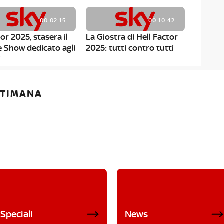
00:02:15
00:10:42
or 2025, stasera il
La Giostra di Hell Factor
e Show dedicato agli
2025: tutti contro tutti
i
ETTIMANA
Speciali
News