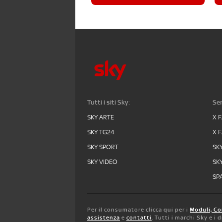
Tutti i siti Sky:
Ser
SKY ARTE
X 
SKY TG24
X 
SKY SPORT
SK
SKY VIDEO
SK
SPA
Per il consumatore clicca qui per i
Moduli, Co
assistenza
e
contatti
. Tutti i marchi Sky e i