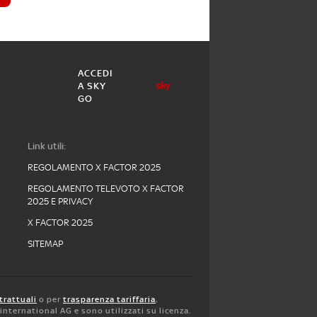
ACCEDI
A SKY
GO
Link utili:
REGOLAMENTO X FACTOR 2025
REGOLAMENTO TELEVOTO X FACTOR
2025 E PRIVACY
X FACTOR 2025
SITEMAP
trattuali
o per
trasparenza tariffaria
,
y international AG e sono utilizzati su licenza.