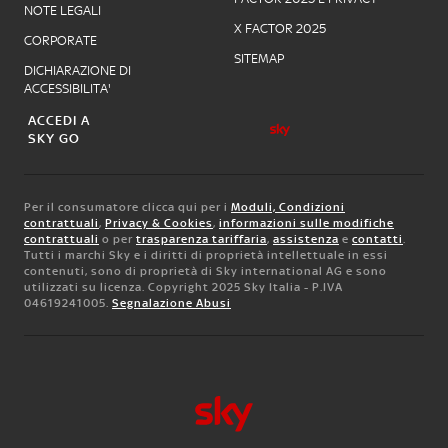
NOTE LEGALI
X FACTOR 2025
CORPORATE
SITEMAP
DICHIARAZIONE DI
ACCESSIBILITA'
ACCEDI A
SKY GO
Per il consumatore clicca qui per i
Moduli, Condizioni
contrattuali
,
Privacy & Cookies
,
informazioni sulle modifiche
contrattuali
o per
trasparenza tariffaria
,
assistenza
e
contatti
.
Tutti i marchi Sky e i diritti di proprietà intellettuale in essi
contenuti, sono di proprietà di Sky international AG e sono
utilizzati su licenza. Copyright 2025 Sky Italia - P.IVA
04619241005.
Segnalazione Abusi