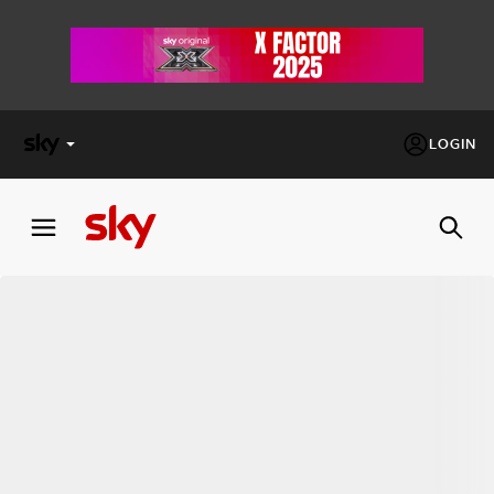
LOGIN
X
FACTOR
MASTERCHEF
PECHINO
EXPRESS
Cos’altro vedere:
PROGRAMMI SKY
Un mondo di offerte:
SKY.IT
NOW