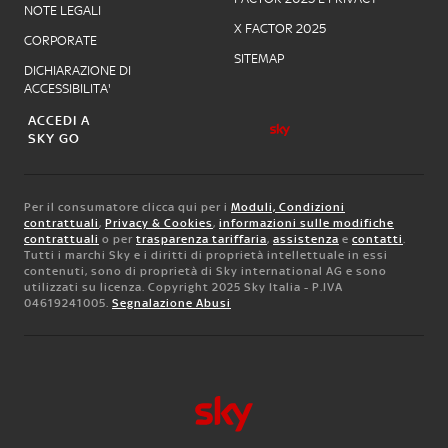
NOTE LEGALI
X FACTOR 2025
CORPORATE
SITEMAP
DICHIARAZIONE DI
ACCESSIBILITA'
ACCEDI A
SKY GO
Per il consumatore clicca qui per i
Moduli, Condizioni
contrattuali
,
Privacy & Cookies
,
informazioni sulle modifiche
contrattuali
o per
trasparenza tariffaria
,
assistenza
e
contatti
.
Tutti i marchi Sky e i diritti di proprietà intellettuale in essi
contenuti, sono di proprietà di Sky international AG e sono
utilizzati su licenza. Copyright 2025 Sky Italia - P.IVA
04619241005.
Segnalazione Abusi