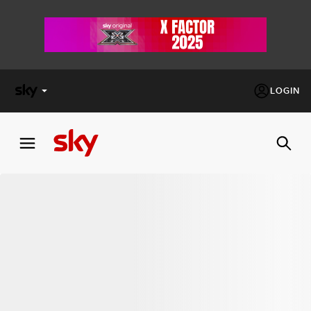
LOGIN
X
FACTOR
MASTERCHEF
PECHINO
EXPRESS
Cos’altro vedere:
PROGRAMMI SKY
Un mondo di offerte:
SKY.IT
NOW