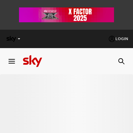
LOGIN
X
FACTOR
MASTERCHEF
PECHINO
EXPRESS
Cos’altro vedere:
PROGRAMMI SKY
Un mondo di offerte:
SKY.IT
NOW