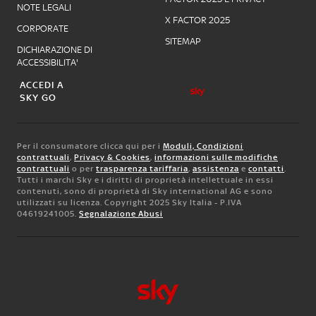
NOTE LEGALI
X FACTOR 2025
CORPORATE
SITEMAP
DICHIARAZIONE DI
ACCESSIBILITA'
ACCEDI A
SKY GO
Per il consumatore clicca qui per i
Moduli, Condizioni
contrattuali
,
Privacy & Cookies
,
informazioni sulle modifiche
contrattuali
o per
trasparenza tariffaria
,
assistenza
e
contatti
.
Tutti i marchi Sky e i diritti di proprietà intellettuale in essi
contenuti, sono di proprietà di Sky international AG e sono
utilizzati su licenza. Copyright 2025 Sky Italia - P.IVA
04619241005.
Segnalazione Abusi