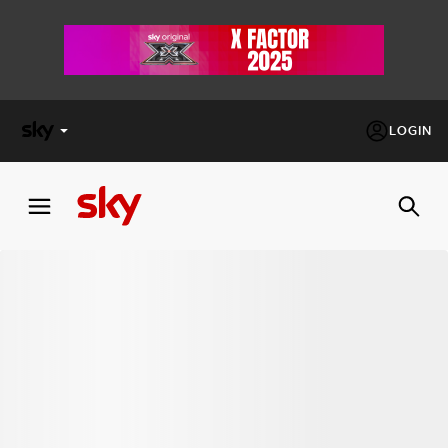
LOGIN
X
FACTOR
MASTERCHEF
PECHINO
EXPRESS
Cos’altro vedere:
PROGRAMMI SKY
Un mondo di offerte:
SKY.IT
NOW