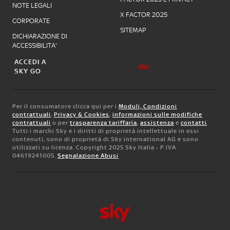
NOTE LEGALI
X FACTOR 2025
CORPORATE
SITEMAP
DICHIARAZIONE DI
ACCESSIBILITA'
ACCEDI A
SKY GO
Per il consumatore clicca qui per i
Moduli, Condizioni
contrattuali
,
Privacy & Cookies
,
informazioni sulle modifiche
contrattuali
o per
trasparenza tariffaria
,
assistenza
e
contatti
.
Tutti i marchi Sky e i diritti di proprietà intellettuale in essi
contenuti, sono di proprietà di Sky international AG e sono
utilizzati su licenza. Copyright 2025 Sky Italia - P.IVA
04619241005.
Segnalazione Abusi