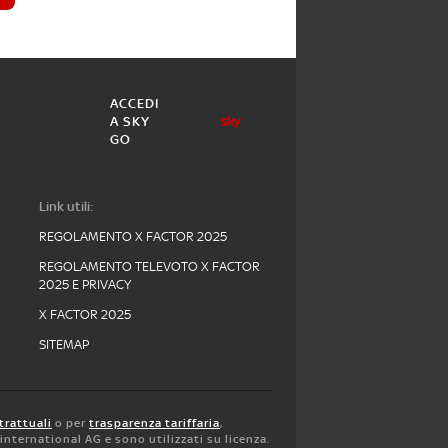
ACCEDI
A SKY
GO
Link utili:
REGOLAMENTO X FACTOR 2025
REGOLAMENTO TELEVOTO X FACTOR
2025 E PRIVACY
X FACTOR 2025
SITEMAP
trattuali
o per
trasparenza tariffaria
,
y international AG e sono utilizzati su licenza.