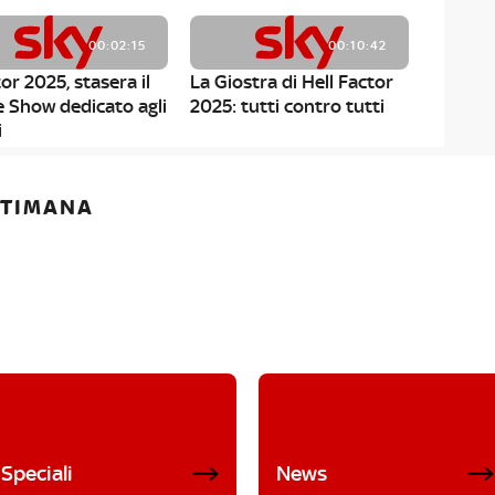
00:02:15
00:10:42
or 2025, stasera il
La Giostra di Hell Factor
e Show dedicato agli
2025: tutti contro tutti
i
ETTIMANA
Speciali
News