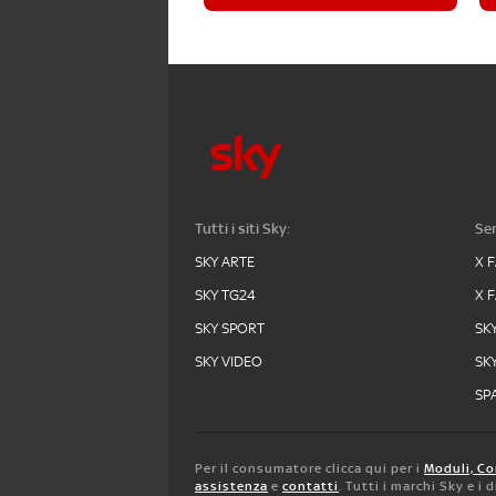
Tutti i siti Sky:
Ser
SKY ARTE
X 
SKY TG24
X 
SKY SPORT
SK
SKY VIDEO
SK
SPA
Per il consumatore clicca qui per i
Moduli, Co
assistenza
e
contatti
. Tutti i marchi Sky e i