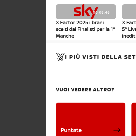
00:08:46
X Factor 2025 i brani
X Fact
scelti dai Finalisti per la 1°
5° Liv
Manche
inedit
00:01:11
I PIÙ VISTI DELLA S
X Factor 2025, da stasera
al via i nuovi Bootcamp!
VUOI VEDERE ALTRO?
Puntate