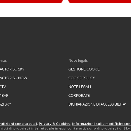
vizi:
Note legali:
FACTOR SU SKY
GESTIONE COOKIE
FACTOR SU NOW
COOKIE POLICY
Y TV
NOTE LEGALI
Y BAR
CORPORATE
ZI SKY
DICHIARAZIONE DI ACCESSIBILITA'
ndizioni contrattuali
,
Privacy & Cookies
,
informazioni sulle modifiche con
 diritti di proprietà intellettuale in essi contenuti, sono di proprietà di Sk