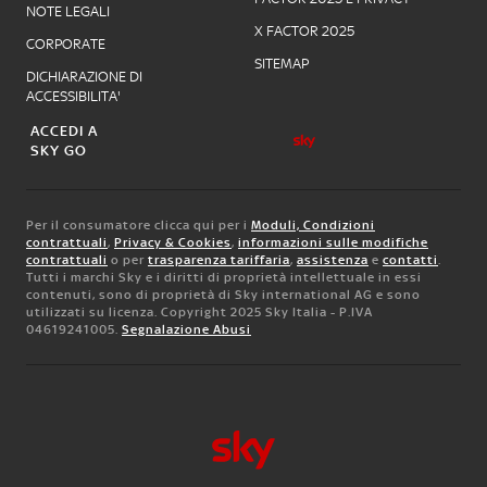
NOTE LEGALI
X FACTOR 2025
CORPORATE
SITEMAP
DICHIARAZIONE DI
ACCESSIBILITA'
ACCEDI A
SKY GO
Per il consumatore clicca qui per i
Moduli, Condizioni
contrattuali
,
Privacy & Cookies
,
informazioni sulle modifiche
contrattuali
o per
trasparenza tariffaria
,
assistenza
e
contatti
.
Tutti i marchi Sky e i diritti di proprietà intellettuale in essi
contenuti, sono di proprietà di Sky international AG e sono
utilizzati su licenza. Copyright 2025 Sky Italia - P.IVA
04619241005.
Segnalazione Abusi