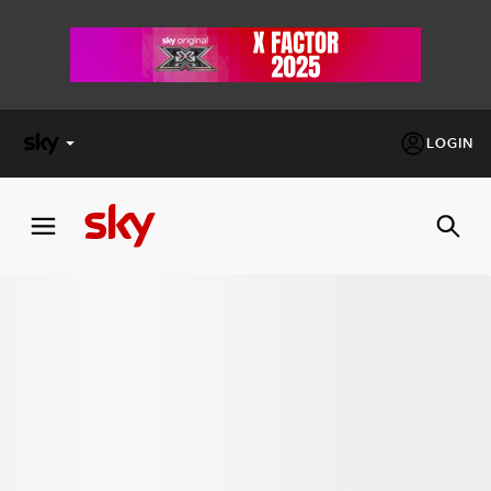
LOGIN
X
FACTOR
MASTERCHEF
PECHINO
EXPRESS
Cos’altro vedere:
PROGRAMMI SKY
Un mondo di offerte:
SKY.IT
NOW