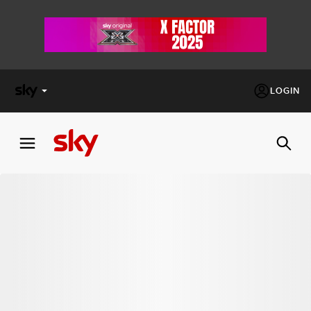
LOGIN
X
FACTOR
MASTERCHEF
PECHINO
EXPRESS
Cos’altro vedere:
PROGRAMMI SKY
Un mondo di offerte:
SKY.IT
NOW