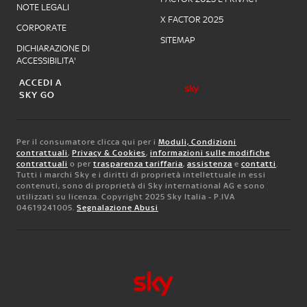
NOTE LEGALI
X FACTOR 2025
CORPORATE
SITEMAP
DICHIARAZIONE DI
ACCESSIBILITA'
ACCEDI A
SKY GO
Per il consumatore clicca qui per i
Moduli, Condizioni
contrattuali
,
Privacy & Cookies
,
informazioni sulle modifiche
contrattuali
o per
trasparenza tariffaria
,
assistenza
e
contatti
.
Tutti i marchi Sky e i diritti di proprietà intellettuale in essi
contenuti, sono di proprietà di Sky international AG e sono
utilizzati su licenza. Copyright 2025 Sky Italia - P.IVA
04619241005.
Segnalazione Abusi