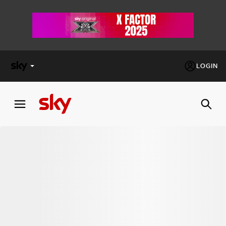
LOGIN
X
FACTOR
MASTERCHEF
PECHINO
EXPRESS
Cos’altro vedere:
PROGRAMMI SKY
Un mondo di offerte:
SKY.IT
NOW