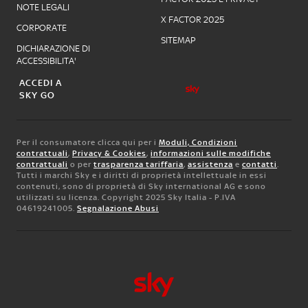
NOTE LEGALI
X FACTOR 2025
CORPORATE
SITEMAP
DICHIARAZIONE DI
ACCESSIBILITA'
ACCEDI A
SKY GO
Per il consumatore clicca qui per i
Moduli, Condizioni
contrattuali
,
Privacy & Cookies
,
informazioni sulle modifiche
contrattuali
o per
trasparenza tariffaria
,
assistenza
e
contatti
.
Tutti i marchi Sky e i diritti di proprietà intellettuale in essi
contenuti, sono di proprietà di Sky international AG e sono
utilizzati su licenza. Copyright 2025 Sky Italia - P.IVA
04619241005.
Segnalazione Abusi