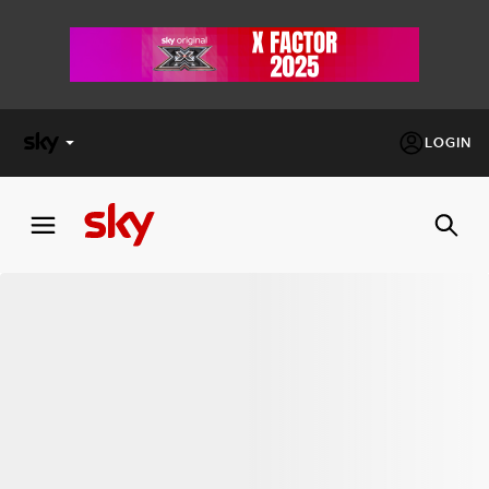
LOGIN
X
FACTOR
MASTERCHEF
PECHINO
EXPRESS
Cos’altro vedere:
PROGRAMMI SKY
Un mondo di offerte:
SKY.IT
NOW