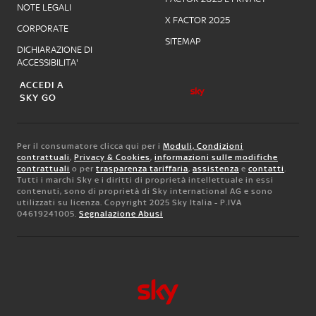
NOTE LEGALI
X FACTOR 2025
CORPORATE
SITEMAP
DICHIARAZIONE DI
ACCESSIBILITA'
ACCEDI A
SKY GO
Per il consumatore clicca qui per i
Moduli, Condizioni
contrattuali
,
Privacy & Cookies
,
informazioni sulle modifiche
contrattuali
o per
trasparenza tariffaria
,
assistenza
e
contatti
.
Tutti i marchi Sky e i diritti di proprietà intellettuale in essi
contenuti, sono di proprietà di Sky international AG e sono
utilizzati su licenza. Copyright 2025 Sky Italia - P.IVA
04619241005.
Segnalazione Abusi