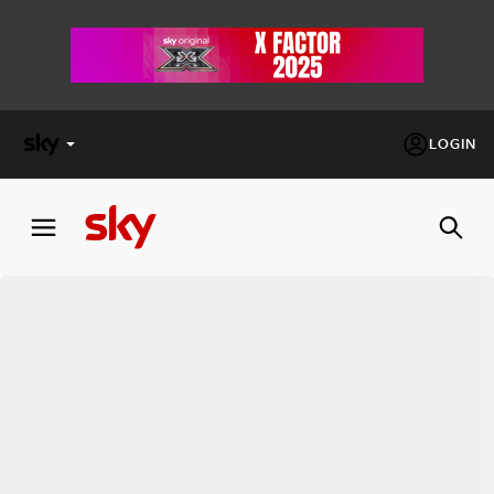
LOGIN
X
FACTOR
MASTERCHEF
PECHINO
EXPRESS
Cos’altro vedere:
PROGRAMMI SKY
Un mondo di offerte:
SKY.IT
NOW