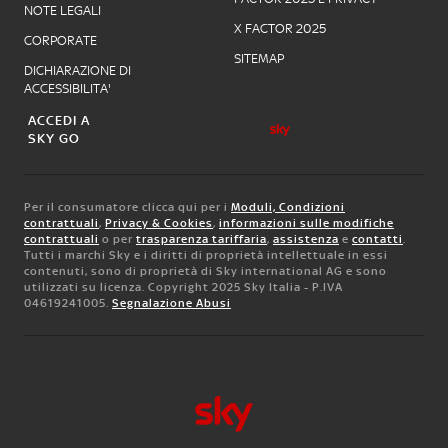
NOTE LEGALI
X FACTOR 2025
CORPORATE
SITEMAP
DICHIARAZIONE DI
ACCESSIBILITA'
ACCEDI A
SKY GO
Per il consumatore clicca qui per i
Moduli, Condizioni
contrattuali
,
Privacy & Cookies
,
informazioni sulle modifiche
contrattuali
o per
trasparenza tariffaria
,
assistenza
e
contatti
.
Tutti i marchi Sky e i diritti di proprietà intellettuale in essi
contenuti, sono di proprietà di Sky international AG e sono
utilizzati su licenza. Copyright 2025 Sky Italia - P.IVA
04619241005.
Segnalazione Abusi