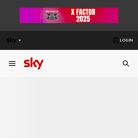
LOGIN
X
FACTOR
MASTERCHEF
PECHINO
EXPRESS
Cos’altro vedere:
PROGRAMMI SKY
Un mondo di offerte:
SKY.IT
NOW