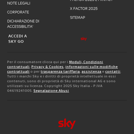
NOTE LEGALI
X FACTOR 2025
CORPORATE
SITEMAP
DICHIARAZIONE DI
ACCESSIBILITA'
ACCEDI A
SKY GO
Per il consumatore clicca qui per i
Moduli, Condizioni
contrattuali
,
Privacy & Cookies
,
informazioni sulle modifiche
contrattuali
o per
trasparenza tariffaria
,
assistenza
e
contatti
.
Tutti i marchi Sky e i diritti di proprietà intellettuale in essi
contenuti, sono di proprietà di Sky international AG e sono
utilizzati su licenza. Copyright 2025 Sky Italia - P.IVA
04619241005.
Segnalazione Abusi