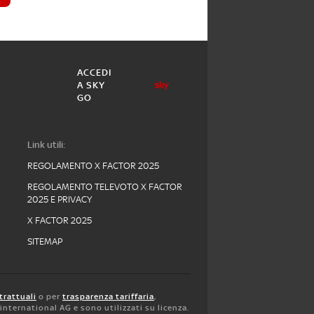
ACCEDI
A SKY
GO
Link utili:
REGOLAMENTO X FACTOR 2025
REGOLAMENTO TELEVOTO X FACTOR
2025 E PRIVACY
X FACTOR 2025
SITEMAP
trattuali
o per
trasparenza tariffaria
,
y international AG e sono utilizzati su licenza.