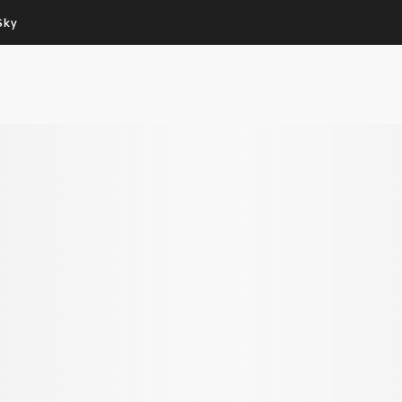
Sky
Cos’altro vedere:
Un mondo di offerte:
PROGRAMMI SKY
SKY.IT
NOW
PECHINO EXPRESS