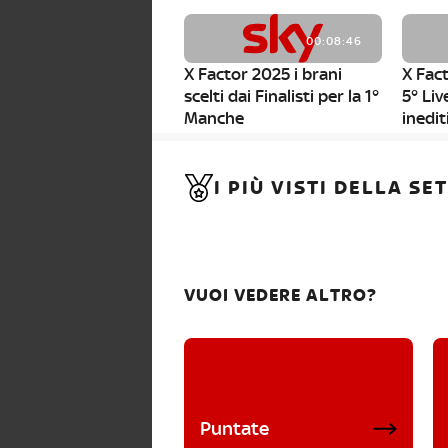
00:08:46
X Factor 2025 i brani
X Fact
scelti dai Finalisti per la 1°
5° Liv
Manche
inedit
00:01:11
I PIÙ VISTI DELLA S
X Factor 2025, da stasera
al via i nuovi Bootcamp!
VUOI VEDERE ALTRO?
Puntate