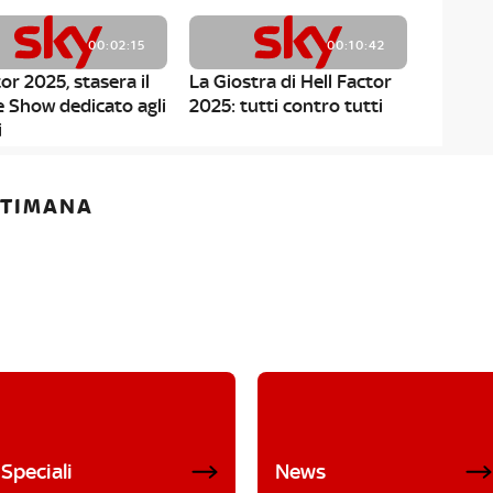
00:02:15
00:10:42
or 2025, stasera il
La Giostra di Hell Factor
e Show dedicato agli
2025: tutti contro tutti
i
ETTIMANA
Speciali
News