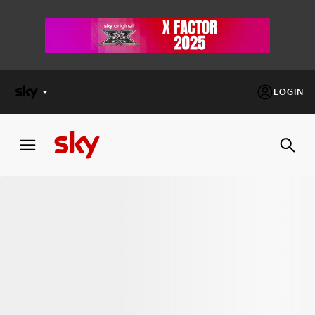
LOGIN
X
FACTOR
MASTERCHEF
PECHINO
EXPRESS
Cos’altro vedere:
PROGRAMMI SKY
Un mondo di offerte:
SKY.IT
NOW