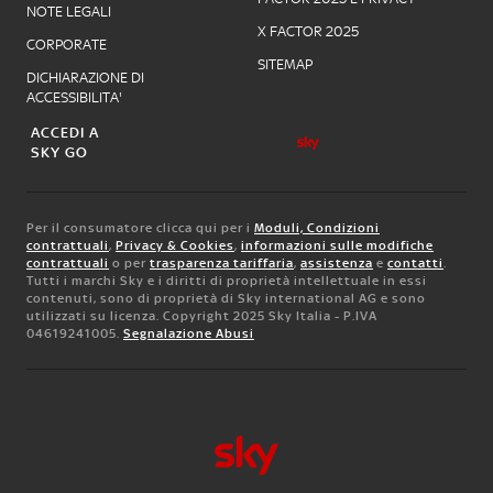
NOTE LEGALI
X FACTOR 2025
CORPORATE
SITEMAP
DICHIARAZIONE DI
ACCESSIBILITA'
ACCEDI A
SKY GO
Per il consumatore clicca qui per i
Moduli, Condizioni
contrattuali
,
Privacy & Cookies
,
informazioni sulle modifiche
contrattuali
o per
trasparenza tariffaria
,
assistenza
e
contatti
.
Tutti i marchi Sky e i diritti di proprietà intellettuale in essi
contenuti, sono di proprietà di Sky international AG e sono
utilizzati su licenza. Copyright 2025 Sky Italia - P.IVA
04619241005.
Segnalazione Abusi