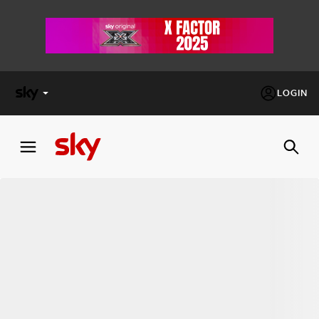
LOGIN
X
FACTOR
MASTERCHEF
PECHINO
EXPRESS
Cos’altro vedere:
PROGRAMMI SKY
Un mondo di offerte:
SKY.IT
NOW