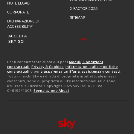
NOTE LEGALI
X FACTOR 2025
CORPORATE
SITEMAP
DICHIARAZIONE DI
ACCESSIBILITA'
ACCEDI A
SKY GO
Per il consumatore clicca qui per i
Moduli, Condizioni
contrattuali
,
Privacy & Cookies
,
informazioni sulle modifiche
contrattuali
o per
trasparenza tariffaria
,
assistenza
e
contatti
.
Tutti i marchi Sky e i diritti di proprietà intellettuale in essi
contenuti, sono di proprietà di Sky international AG e sono
utilizzati su licenza. Copyright 2025 Sky Italia - P.IVA
04619241005.
Segnalazione Abusi