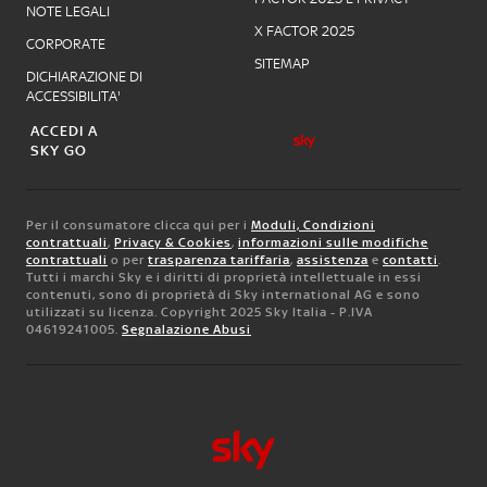
NOTE LEGALI
X FACTOR 2025
CORPORATE
SITEMAP
DICHIARAZIONE DI
ACCESSIBILITA'
ACCEDI A
SKY GO
Per il consumatore clicca qui per i
Moduli, Condizioni
contrattuali
,
Privacy & Cookies
,
informazioni sulle modifiche
contrattuali
o per
trasparenza tariffaria
,
assistenza
e
contatti
.
Tutti i marchi Sky e i diritti di proprietà intellettuale in essi
contenuti, sono di proprietà di Sky international AG e sono
utilizzati su licenza. Copyright 2025 Sky Italia - P.IVA
04619241005.
Segnalazione Abusi