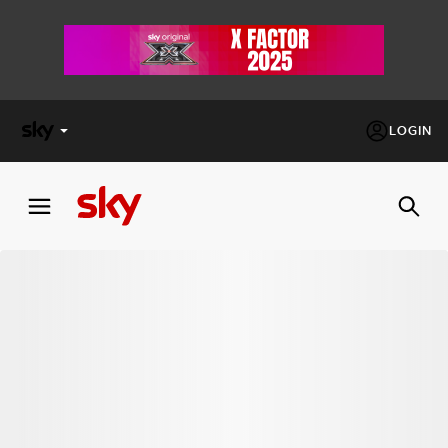
LOGIN
X
FACTOR
MASTERCHEF
PECHINO
EXPRESS
Cos’altro vedere:
PROGRAMMI SKY
Un mondo di offerte:
SKY.IT
NOW