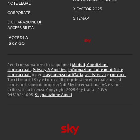
NOTE LEGALI
X FACTOR 2025
CORPORATE
SITEMAP
DICHIARAZIONE DI
ACCESSIBILITA'
ACCEDI A
SKY GO
Per il consumatore clicca qui per i
Moduli, Condizioni
contrattuali
,
Privacy & Cookies
,
informazioni sulle modifiche
contrattuali
o per
trasparenza tariffaria
,
assistenza
e
contatti
.
Tutti i marchi Sky e i diritti di proprietà intellettuale in essi
contenuti, sono di proprietà di Sky international AG e sono
utilizzati su licenza. Copyright 2025 Sky Italia - P.IVA
04619241005.
Segnalazione Abusi