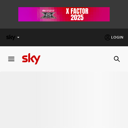
LOGIN
X
FACTOR
MASTERCHEF
PECHINO
EXPRESS
Cos’altro vedere:
PROGRAMMI SKY
Un mondo di offerte:
SKY.IT
NOW