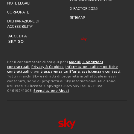
NOTE LEGALI
X FACTOR 2025
CORPORATE
SITEMAP
DICHIARAZIONE DI
ACCESSIBILITA'
ACCEDI A
SKY GO
Per il consumatore clicca qui per i
Moduli, Condizioni
contrattuali
,
Privacy & Cookies
,
informazioni sulle modifiche
contrattuali
o per
trasparenza tariffaria
,
assistenza
e
contatti
.
Tutti i marchi Sky e i diritti di proprietà intellettuale in essi
contenuti, sono di proprietà di Sky international AG e sono
utilizzati su licenza. Copyright 2025 Sky Italia - P.IVA
04619241005.
Segnalazione Abusi