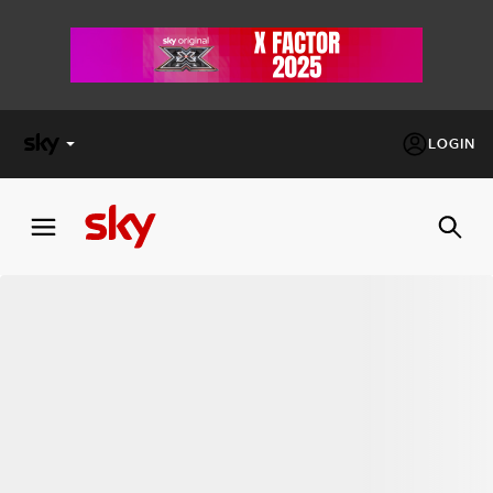
LOGIN
X
FACTOR
MASTERCHEF
PECHINO
EXPRESS
Cos’altro vedere:
PROGRAMMI SKY
Un mondo di offerte:
SKY.IT
NOW