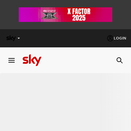
LOGIN
X
FACTOR
MASTERCHEF
PECHINO
EXPRESS
Cos’altro vedere:
PROGRAMMI SKY
Un mondo di offerte:
SKY.IT
NOW