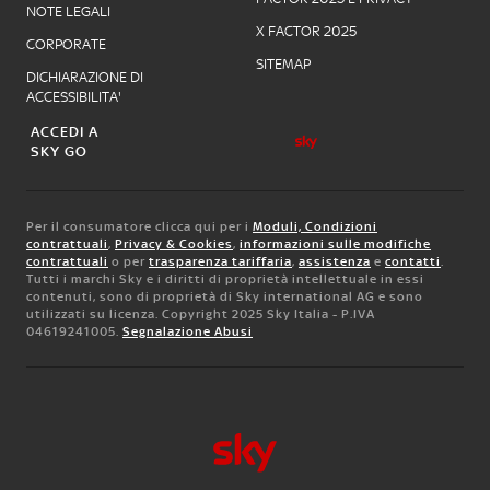
NOTE LEGALI
X FACTOR 2025
CORPORATE
SITEMAP
DICHIARAZIONE DI
ACCESSIBILITA'
ACCEDI A
SKY GO
Per il consumatore clicca qui per i
Moduli, Condizioni
contrattuali
,
Privacy & Cookies
,
informazioni sulle modifiche
contrattuali
o per
trasparenza tariffaria
,
assistenza
e
contatti
.
Tutti i marchi Sky e i diritti di proprietà intellettuale in essi
contenuti, sono di proprietà di Sky international AG e sono
utilizzati su licenza. Copyright 2025 Sky Italia - P.IVA
04619241005.
Segnalazione Abusi