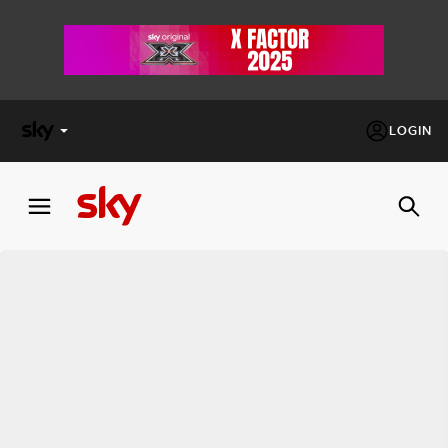
LOGIN
X
FACTOR
MASTERCHEF
PECHINO
EXPRESS
Cos’altro vedere:
PROGRAMMI SKY
Un mondo di offerte:
SKY.IT
NOW