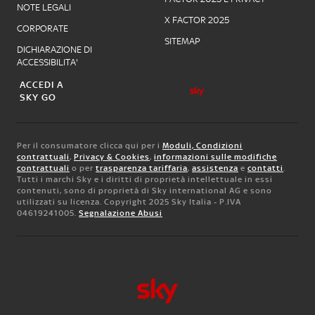
NOTE LEGALI
X FACTOR 2025
CORPORATE
SITEMAP
DICHIARAZIONE DI
ACCESSIBILITA'
ACCEDI A
SKY GO
Per il consumatore clicca qui per i
Moduli, Condizioni
contrattuali
,
Privacy & Cookies
,
informazioni sulle modifiche
contrattuali
o per
trasparenza tariffaria
,
assistenza
e
contatti
.
Tutti i marchi Sky e i diritti di proprietà intellettuale in essi
contenuti, sono di proprietà di Sky international AG e sono
utilizzati su licenza. Copyright 2025 Sky Italia - P.IVA
04619241005.
Segnalazione Abusi