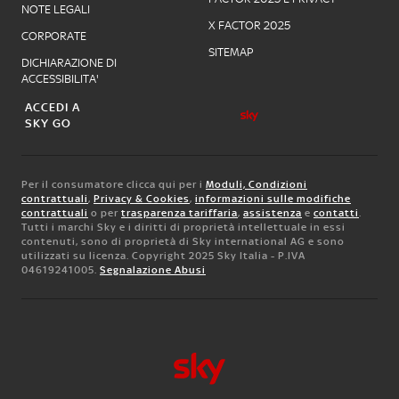
NOTE LEGALI
X FACTOR 2025
CORPORATE
SITEMAP
DICHIARAZIONE DI
ACCESSIBILITA'
ACCEDI A
SKY GO
Per il consumatore clicca qui per i
Moduli, Condizioni
contrattuali
,
Privacy & Cookies
,
informazioni sulle modifiche
contrattuali
o per
trasparenza tariffaria
,
assistenza
e
contatti
.
Tutti i marchi Sky e i diritti di proprietà intellettuale in essi
contenuti, sono di proprietà di Sky international AG e sono
utilizzati su licenza. Copyright 2025 Sky Italia - P.IVA
04619241005.
Segnalazione Abusi