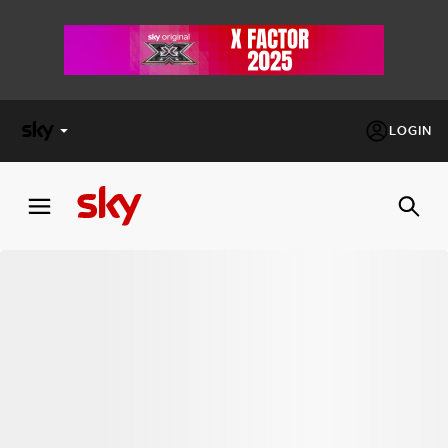
LOGIN
X
FACTOR
MASTERCHEF
PECHINO
EXPRESS
Cos’altro vedere:
PROGRAMMI SKY
Un mondo di offerte:
SKY.IT
NOW