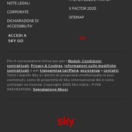
NOTE LEGALI
X FACTOR 2025
CORPORATE
SITEMAP
DICHIARAZIONE DI
ACCESSIBILITA'
ACCEDI A
SKY GO
Per il consumatore clicca qui per i
Moduli, Condizioni
contrattuali
,
Privacy & Cookies
,
informazioni sulle modifiche
contrattuali
o per
trasparenza tariffaria
,
assistenza
e
contatti
.
Tutti i marchi Sky e i diritti di proprietà intellettuale in essi
contenuti, sono di proprietà di Sky international AG e sono
utilizzati su licenza. Copyright 2025 Sky Italia - P.IVA
04619241005.
Segnalazione Abusi