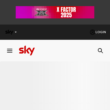
LOGIN
X
FACTOR
MASTERCHEF
PECHINO
EXPRESS
Cos’altro vedere:
PROGRAMMI SKY
Un mondo di offerte:
SKY.IT
NOW