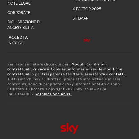
NOTE LEGALI
X FACTOR 2025
CORPORATE
SITEMAP
DICHIARAZIONE DI
ACCESSIBILITA'
ACCEDI A
SKY GO
Per il consumatore clicca qui per i
Moduli, Condizioni
contrattuali
,
Privacy & Cookies
,
informazioni sulle modifiche
contrattuali
o per
trasparenza tariffaria
,
assistenza
e
contatti
.
Tutti i marchi Sky e i diritti di proprietà intellettuale in essi
contenuti, sono di proprietà di Sky international AG e sono
utilizzati su licenza. Copyright 2025 Sky Italia - P.IVA
04619241005.
Segnalazione Abusi