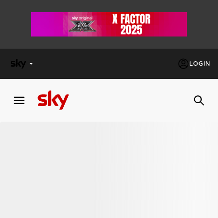
LOGIN
X
FACTOR
MASTERCHEF
PECHINO
EXPRESS
Cos’altro vedere:
PROGRAMMI SKY
Un mondo di offerte:
SKY.IT
NOW