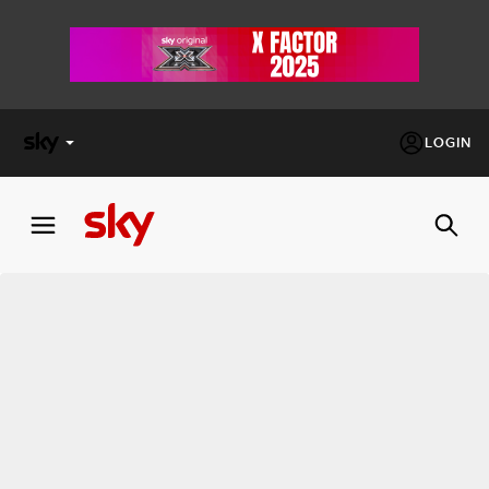
LOGIN
X
FACTOR
MASTERCHEF
PECHINO
EXPRESS
Cos’altro vedere:
PROGRAMMI SKY
Un mondo di offerte:
SKY.IT
NOW