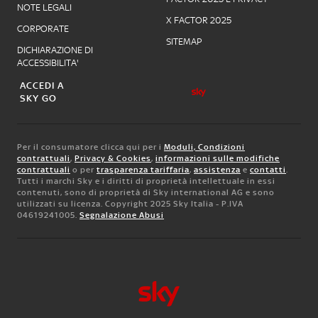
NOTE LEGALI
X FACTOR 2025
CORPORATE
SITEMAP
DICHIARAZIONE DI
ACCESSIBILITA'
ACCEDI A
SKY GO
Per il consumatore clicca qui per i
Moduli, Condizioni
contrattuali
,
Privacy & Cookies
,
informazioni sulle modifiche
contrattuali
o per
trasparenza tariffaria
,
assistenza
e
contatti
.
Tutti i marchi Sky e i diritti di proprietà intellettuale in essi
contenuti, sono di proprietà di Sky international AG e sono
utilizzati su licenza. Copyright 2025 Sky Italia - P.IVA
04619241005.
Segnalazione Abusi