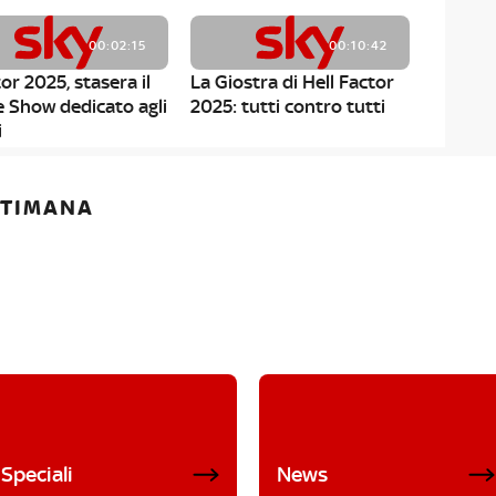
00:02:15
00:10:42
or 2025, stasera il
La Giostra di Hell Factor
e Show dedicato agli
2025: tutti contro tutti
i
ETTIMANA
Speciali
News