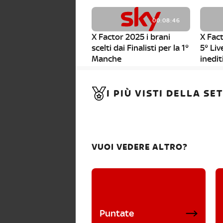
00:08:46
X Factor 2025 i brani
X Fact
scelti dai Finalisti per la 1°
5° Liv
Manche
inedit
00:01:11
I PIÙ VISTI DELLA S
X Factor 2025, da stasera
al via i nuovi Bootcamp!
VUOI VEDERE ALTRO?
Puntate