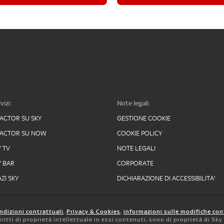
vizi:
Note legali:
FACTOR SU SKY
GESTIONE COOKIE
FACTOR SU NOW
COOKIE POLICY
Y TV
NOTE LEGALI
Y BAR
CORPORATE
ZI SKY
DICHIARAZIONE DI ACCESSIBILITA'
ndizioni contrattuali
,
Privacy & Cookies
,
informazioni sulle modifiche con
 diritti di proprietà intellettuale in essi contenuti, sono di proprietà di Sk