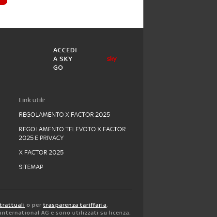
ACCEDI
A SKY
GO
Link utili:
REGOLAMENTO X FACTOR 2025
REGOLAMENTO TELEVOTO X FACTOR
2025 E PRIVACY
X FACTOR 2025
SITEMAP
trattuali
o per
trasparenza tariffaria
,
y international AG e sono utilizzati su licenza.