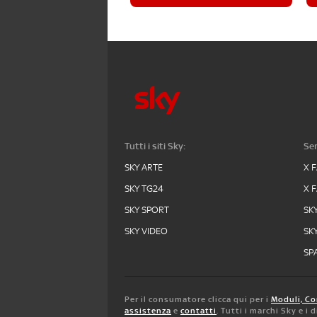
Tutti i siti Sky:
Ser
SKY ARTE
X 
SKY TG24
X 
SKY SPORT
SK
SKY VIDEO
SK
SPA
Per il consumatore clicca qui per i
Moduli, Co
assistenza
e
contatti
. Tutti i marchi Sky e i