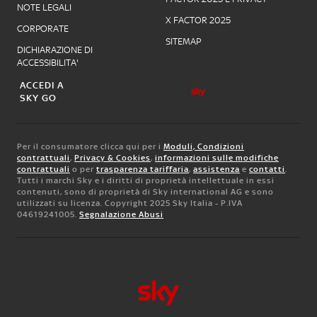
NOTE LEGALI
X FACTOR 2025
CORPORATE
SITEMAP
DICHIARAZIONE DI
ACCESSIBILITA'
ACCEDI A
SKY GO
Per il consumatore clicca qui per i
Moduli, Condizioni
contrattuali
,
Privacy & Cookies
,
informazioni sulle modifiche
contrattuali
o per
trasparenza tariffaria
,
assistenza
e
contatti
.
Tutti i marchi Sky e i diritti di proprietà intellettuale in essi
contenuti, sono di proprietà di Sky international AG e sono
utilizzati su licenza. Copyright 2025 Sky Italia - P.IVA
04619241005.
Segnalazione Abusi