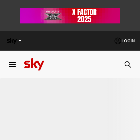
LOGIN
X
FACTOR
MASTERCHEF
PECHINO
EXPRESS
Cos’altro vedere:
PROGRAMMI SKY
Un mondo di offerte:
SKY.IT
NOW