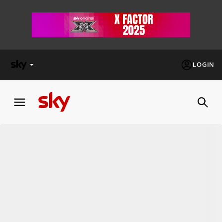
LOGIN
X
FACTOR
MASTERCHEF
PECHINO
EXPRESS
Cos’altro vedere:
PROGRAMMI SKY
Un mondo di offerte:
SKY.IT
NOW