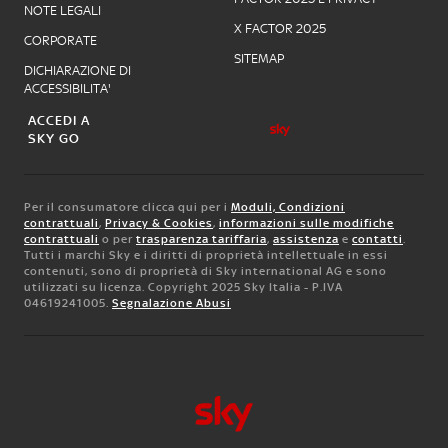
NOTE LEGALI
X FACTOR 2025
CORPORATE
SITEMAP
DICHIARAZIONE DI
ACCESSIBILITA'
ACCEDI A
SKY GO
Per il consumatore clicca qui per i
Moduli, Condizioni
contrattuali
,
Privacy & Cookies
,
informazioni sulle modifiche
contrattuali
o per
trasparenza tariffaria
,
assistenza
e
contatti
.
Tutti i marchi Sky e i diritti di proprietà intellettuale in essi
contenuti, sono di proprietà di Sky international AG e sono
utilizzati su licenza. Copyright 2025 Sky Italia - P.IVA
04619241005.
Segnalazione Abusi