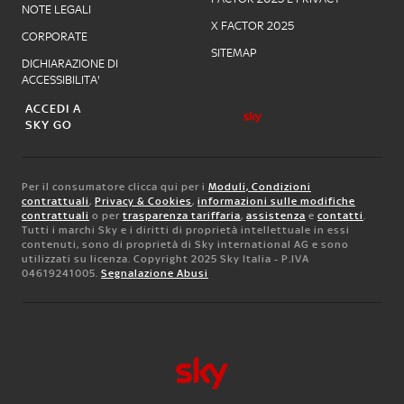
NOTE LEGALI
X FACTOR 2025
CORPORATE
SITEMAP
DICHIARAZIONE DI
ACCESSIBILITA'
ACCEDI A
SKY GO
Per il consumatore clicca qui per i
Moduli, Condizioni
contrattuali
,
Privacy & Cookies
,
informazioni sulle modifiche
contrattuali
o per
trasparenza tariffaria
,
assistenza
e
contatti
.
Tutti i marchi Sky e i diritti di proprietà intellettuale in essi
contenuti, sono di proprietà di Sky international AG e sono
utilizzati su licenza. Copyright 2025 Sky Italia - P.IVA
04619241005.
Segnalazione Abusi