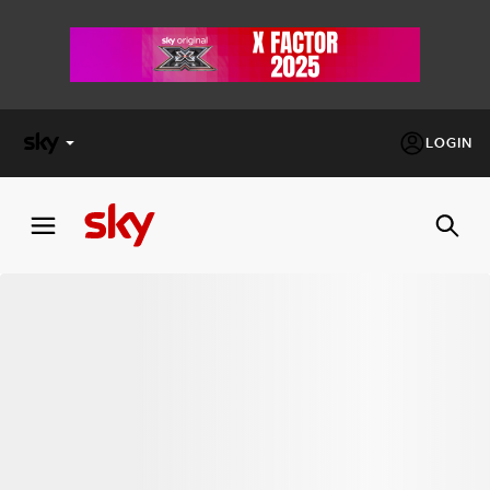
LOGIN
X
FACTOR
MASTERCHEF
PECHINO
EXPRESS
Cos’altro vedere:
PROGRAMMI SKY
Un mondo di offerte:
SKY.IT
NOW