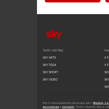
Tutti i siti Sky:
Ser
SKY ARTE
X 
SKY TG24
X 
SKY SPORT
SK
SKY VIDEO
SK
SPA
Per il consumatore clicca qui per i
Moduli, Co
assistenza
e
contatti
. Tutti i marchi Sky e i