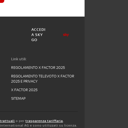
ACCEDI
A SKY
GO
Link utili:
REGOLAMENTO X FACTOR 2025
REGOLAMENTO TELEVOTO X FACTOR
2025 E PRIVACY
X FACTOR 2025
SITEMAP
trattuali
o per
trasparenza tariffaria
,
y international AG e sono utilizzati su licenza.