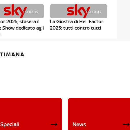
00:02:15
00:10:42
or 2025, stasera il
La Giostra di Hell Factor
e Show dedicato agli
2025: tutti contro tutti
i
ETTIMANA
Speciali
News