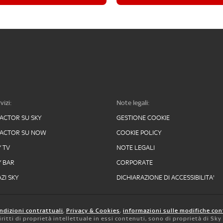
vizi:
Note legali:
FACTOR SU SKY
GESTIONE COOKIE
FACTOR SU NOW
COOKIE POLICY
Y TV
NOTE LEGALI
Y BAR
CORPORATE
ZI SKY
DICHIARAZIONE DI ACCESSIBILITA'
ndizioni contrattuali
,
Privacy & Cookies
,
informazioni sulle modifiche con
 diritti di proprietà intellettuale in essi contenuti, sono di proprietà di Sk