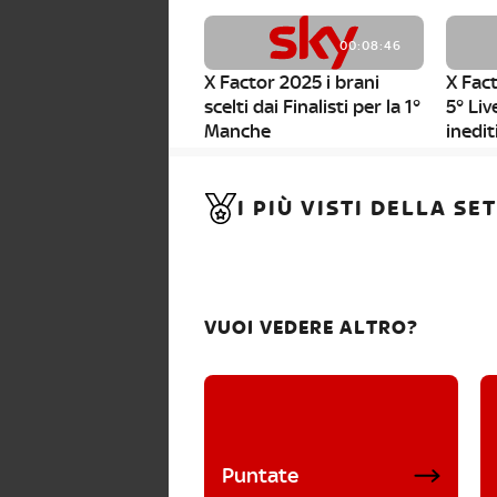
00:08:46
X Factor 2025 i brani
X Fact
scelti dai Finalisti per la 1°
5° Liv
Manche
inedit
00:01:11
I PIÙ VISTI DELLA S
X Factor 2025, da stasera
al via i nuovi Bootcamp!
VUOI VEDERE ALTRO?
Puntate