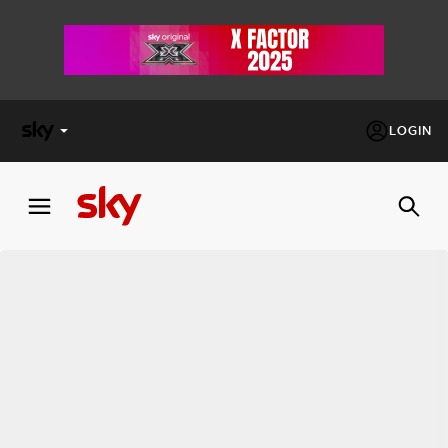
LOGIN
X
FACTOR
MASTERCHEF
PECHINO
EXPRESS
Cos’altro vedere:
PROGRAMMI SKY
Un mondo di offerte:
SKY.IT
NOW