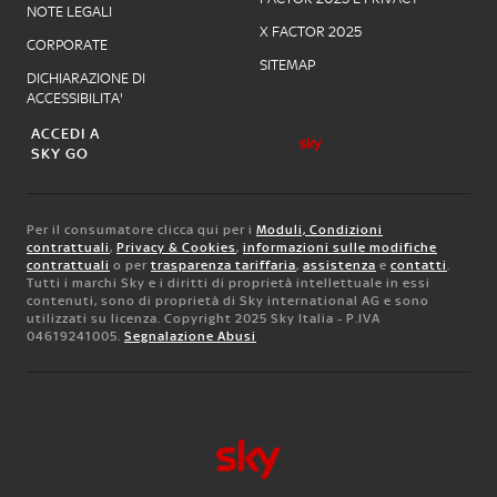
NOTE LEGALI
X FACTOR 2025
CORPORATE
SITEMAP
DICHIARAZIONE DI
ACCESSIBILITA'
ACCEDI A
SKY GO
Per il consumatore clicca qui per i
Moduli, Condizioni
contrattuali
,
Privacy & Cookies
,
informazioni sulle modifiche
contrattuali
o per
trasparenza tariffaria
,
assistenza
e
contatti
.
Tutti i marchi Sky e i diritti di proprietà intellettuale in essi
contenuti, sono di proprietà di Sky international AG e sono
utilizzati su licenza. Copyright 2025 Sky Italia - P.IVA
04619241005.
Segnalazione Abusi