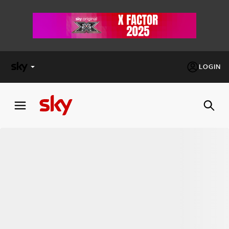
LOGIN
X
FACTOR
MASTERCHEF
PECHINO
EXPRESS
Cos’altro vedere:
PROGRAMMI SKY
Un mondo di offerte:
SKY.IT
NOW