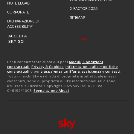
NOTE LEGALI
X FACTOR 2025
CORPORATE
SITEMAP
DICHIARAZIONE DI
ACCESSIBILITA'
ACCEDI A
SKY GO
Per il consumatore clicca qui per i
Moduli, Condizioni
contrattuali
,
Privacy & Cookies
,
informazioni sulle modifiche
contrattuali
o per
trasparenza tariffaria
,
assistenza
e
contatti
.
Tutti i marchi Sky e i diritti di proprietà intellettuale in essi
contenuti, sono di proprietà di Sky international AG e sono
utilizzati su licenza. Copyright 2025 Sky Italia - P.IVA
04619241005.
Segnalazione Abusi