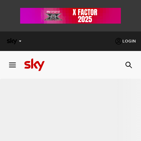
LOGIN
X
FACTOR
MASTERCHEF
PECHINO
EXPRESS
Cos’altro vedere:
PROGRAMMI SKY
Un mondo di offerte:
SKY.IT
NOW