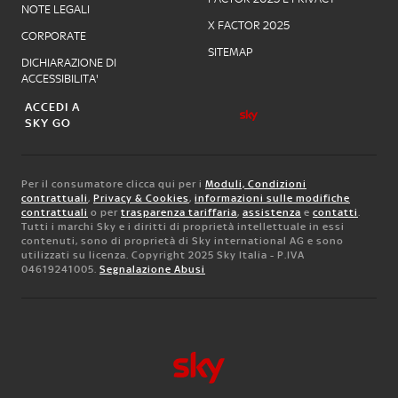
NOTE LEGALI
X FACTOR 2025
CORPORATE
SITEMAP
DICHIARAZIONE DI
ACCESSIBILITA'
ACCEDI A
SKY GO
Per il consumatore clicca qui per i
Moduli, Condizioni
contrattuali
,
Privacy & Cookies
,
informazioni sulle modifiche
contrattuali
o per
trasparenza tariffaria
,
assistenza
e
contatti
.
Tutti i marchi Sky e i diritti di proprietà intellettuale in essi
contenuti, sono di proprietà di Sky international AG e sono
utilizzati su licenza. Copyright 2025 Sky Italia - P.IVA
04619241005.
Segnalazione Abusi