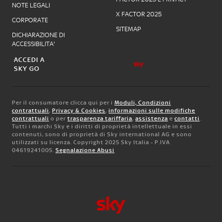
NOTE LEGALI
X FACTOR 2025
CORPORATE
SITEMAP
DICHIARAZIONE DI
ACCESSIBILITA'
ACCEDI A
SKY GO
Per il consumatore clicca qui per i
Moduli, Condizioni
contrattuali
,
Privacy & Cookies
,
informazioni sulle modifiche
contrattuali
o per
trasparenza tariffaria
,
assistenza
e
contatti
.
Tutti i marchi Sky e i diritti di proprietà intellettuale in essi
contenuti, sono di proprietà di Sky international AG e sono
utilizzati su licenza. Copyright 2025 Sky Italia - P.IVA
04619241005.
Segnalazione Abusi