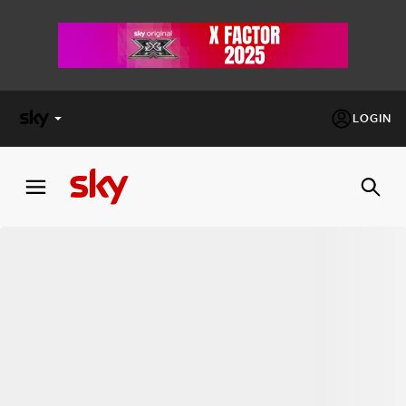
LOGIN
X
FACTOR
MASTERCHEF
PECHINO
EXPRESS
Cos’altro vedere:
PROGRAMMI SKY
Un mondo di offerte:
SKY.IT
NOW