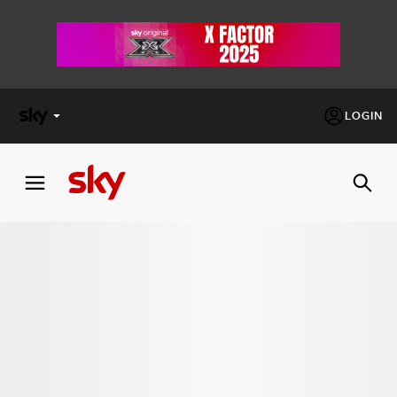
LOGIN
X
FACTOR
MASTERCHEF
PECHINO
EXPRESS
Cos’altro vedere:
PROGRAMMI SKY
Un mondo di offerte:
SKY.IT
NOW