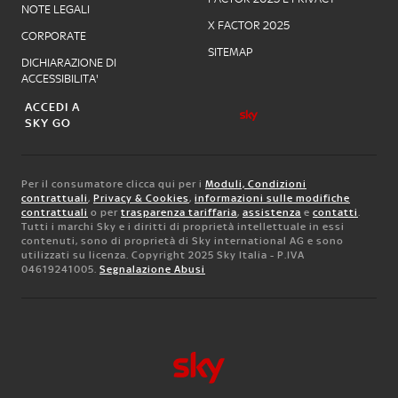
NOTE LEGALI
X FACTOR 2025
CORPORATE
SITEMAP
DICHIARAZIONE DI
ACCESSIBILITA'
ACCEDI A
SKY GO
Per il consumatore clicca qui per i
Moduli, Condizioni
contrattuali
,
Privacy & Cookies
,
informazioni sulle modifiche
contrattuali
o per
trasparenza tariffaria
,
assistenza
e
contatti
.
Tutti i marchi Sky e i diritti di proprietà intellettuale in essi
contenuti, sono di proprietà di Sky international AG e sono
utilizzati su licenza. Copyright 2025 Sky Italia - P.IVA
04619241005.
Segnalazione Abusi