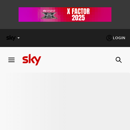
LOGIN
X
FACTOR
MASTERCHEF
PECHINO
EXPRESS
Cos’altro vedere:
PROGRAMMI SKY
Un mondo di offerte:
SKY.IT
NOW