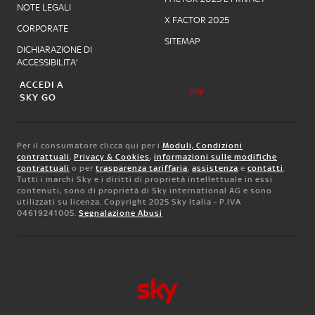
NOTE LEGALI
X FACTOR 2025
CORPORATE
SITEMAP
DICHIARAZIONE DI
ACCESSIBILITA'
ACCEDI A
SKY GO
Per il consumatore clicca qui per i
Moduli, Condizioni
contrattuali
,
Privacy & Cookies
,
informazioni sulle modifiche
contrattuali
o per
trasparenza tariffaria
,
assistenza
e
contatti
.
Tutti i marchi Sky e i diritti di proprietà intellettuale in essi
contenuti, sono di proprietà di Sky international AG e sono
utilizzati su licenza. Copyright 2025 Sky Italia - P.IVA
04619241005.
Segnalazione Abusi