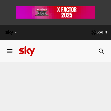
LOGIN
X
FACTOR
MASTERCHEF
PECHINO
EXPRESS
Cos’altro vedere:
PROGRAMMI SKY
Un mondo di offerte:
SKY.IT
NOW