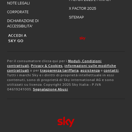
NOTE LEGALI
X FACTOR 2025
CORPORATE
SITEMAP
DICHIARAZIONE DI
ACCESSIBILITA'
ACCEDI A
SKY GO
Per il consumatore clicca qui per i
Moduli, Condizioni
contrattuali
,
Privacy & Cookies
,
informazioni sulle modifiche
contrattuali
o per
trasparenza tariffaria
,
assistenza
e
contatti
.
Tutti i marchi Sky e i diritti di proprietà intellettuale in essi
contenuti, sono di proprietà di Sky international AG e sono
utilizzati su licenza. Copyright 2025 Sky Italia - P.IVA
04619241005.
Segnalazione Abusi