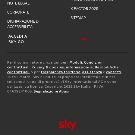
NOTE LEGALI
X FACTOR 2025
CORPORATE
SITEMAP
DICHIARAZIONE DI
ACCESSIBILITA'
ACCEDI A
SKY GO
Per il consumatore clicca qui per i
Moduli, Condizioni
contrattuali
,
Privacy & Cookies
,
informazioni sulle modifiche
contrattuali
o per
trasparenza tariffaria
,
assistenza
e
contatti
.
Tutti i marchi Sky e i diritti di proprietà intellettuale in essi
contenuti, sono di proprietà di Sky international AG e sono
utilizzati su licenza. Copyright 2025 Sky Italia - P.IVA
04619241005.
Segnalazione Abusi