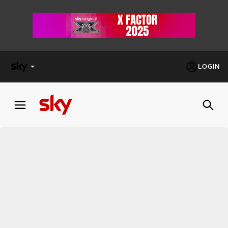
LOGIN
X
FACTOR
MASTERCHEF
PECHINO
EXPRESS
Cos’altro vedere:
PROGRAMMI SKY
Un mondo di offerte:
SKY.IT
NOW