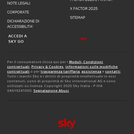
NOTE LEGALI
X FACTOR 2025
CORPORATE
SITEMAP
DICHIARAZIONE DI
ACCESSIBILITA'
ACCEDI A
SKY GO
Per il consumatore clicca qui per i
Moduli, Condizioni
contrattuali
,
Privacy & Cookies
,
informazioni sulle modifiche
contrattuali
o per
trasparenza tariffaria
,
assistenza
e
contatti
.
Tutti i marchi Sky e i diritti di proprietà intellettuale in essi
contenuti, sono di proprietà di Sky international AG e sono
utilizzati su licenza. Copyright 2025 Sky Italia - P.IVA
04619241005.
Segnalazione Abusi