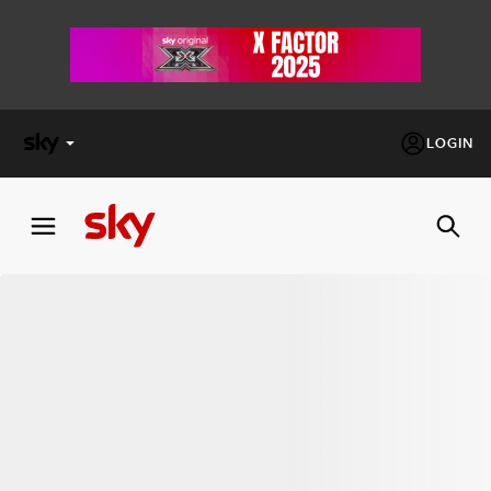
LOGIN
X
FACTOR
MASTERCHEF
PECHINO
EXPRESS
Cos’altro vedere:
PROGRAMMI SKY
Un mondo di offerte:
SKY.IT
NOW