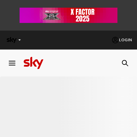
LOGIN
X
FACTOR
MASTERCHEF
PECHINO
EXPRESS
Cos’altro vedere:
PROGRAMMI SKY
Un mondo di offerte:
SKY.IT
NOW