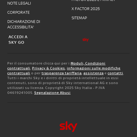
NOTE LEGALI
X FACTOR 2025
CORPORATE
SITEMAP
DICHIARAZIONE DI
ACCESSIBILITA'
ACCEDI A
SKY GO
Per il consumatore clicca qui per i
Moduli, Condizioni
contrattuali
,
Privacy & Cookies
,
informazioni sulle modifiche
contrattuali
o per
trasparenza tariffaria
,
assistenza
e
contatti
.
Tutti i marchi Sky e i diritti di proprietà intellettuale in essi
contenuti, sono di proprietà di Sky international AG e sono
utilizzati su licenza. Copyright 2025 Sky Italia - P.IVA
04619241005.
Segnalazione Abusi