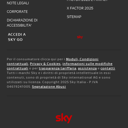
NOTE LEGALI
X FACTOR 2025
CORPORATE
SITEMAP
DICHIARAZIONE DI
ACCESSIBILITA'
ACCEDI A
SKY GO
Per il consumatore clicca qui per i
Moduli, Condizioni
contrattuali
,
Privacy & Cookies
,
informazioni sulle modifiche
contrattuali
o per
trasparenza tariffaria
,
assistenza
e
contatti
.
Tutti i marchi Sky e i diritti di proprietà intellettuale in essi
contenuti, sono di proprietà di Sky international AG e sono
utilizzati su licenza. Copyright 2025 Sky Italia - P.IVA
04619241005.
Segnalazione Abusi