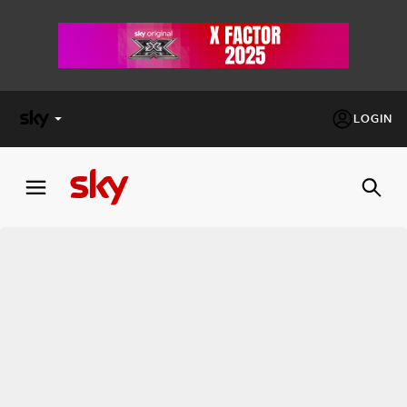
LOGIN
X
FACTOR
MASTERCHEF
PECHINO
EXPRESS
Cos’altro vedere:
PROGRAMMI SKY
Un mondo di offerte:
SKY.IT
NOW