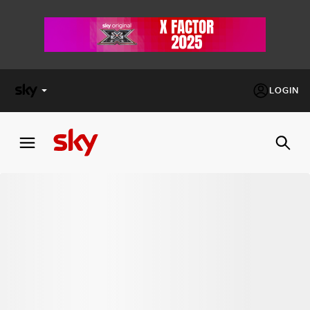
LOGIN
X
FACTOR
MASTERCHEF
PECHINO
EXPRESS
Cos’altro vedere:
PROGRAMMI SKY
Un mondo di offerte:
SKY.IT
NOW