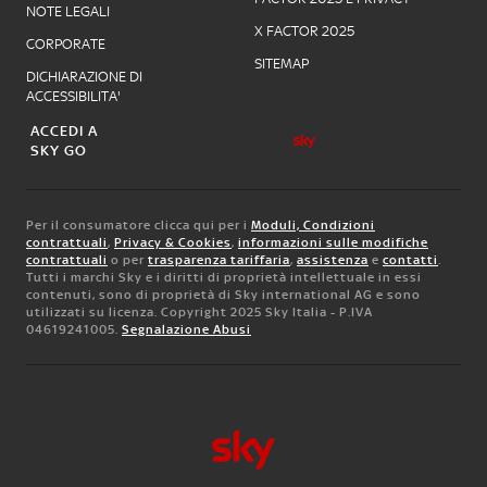
NOTE LEGALI
X FACTOR 2025
CORPORATE
SITEMAP
DICHIARAZIONE DI
ACCESSIBILITA'
ACCEDI A
SKY GO
Per il consumatore clicca qui per i
Moduli, Condizioni
contrattuali
,
Privacy & Cookies
,
informazioni sulle modifiche
contrattuali
o per
trasparenza tariffaria
,
assistenza
e
contatti
.
Tutti i marchi Sky e i diritti di proprietà intellettuale in essi
contenuti, sono di proprietà di Sky international AG e sono
utilizzati su licenza. Copyright 2025 Sky Italia - P.IVA
04619241005.
Segnalazione Abusi