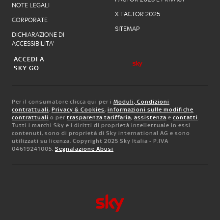
NOTE LEGALI
X FACTOR 2025
CORPORATE
SITEMAP
DICHIARAZIONE DI
ACCESSIBILITA'
ACCEDI A
SKY GO
Per il consumatore clicca qui per i
Moduli, Condizioni
contrattuali
,
Privacy & Cookies
,
informazioni sulle modifiche
contrattuali
o per
trasparenza tariffaria
,
assistenza
e
contatti
.
Tutti i marchi Sky e i diritti di proprietà intellettuale in essi
contenuti, sono di proprietà di Sky international AG e sono
utilizzati su licenza. Copyright 2025 Sky Italia - P.IVA
04619241005.
Segnalazione Abusi