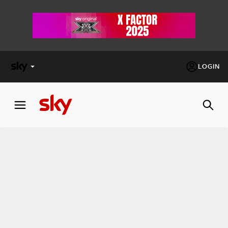
LOGIN
X
FACTOR
MASTERCHEF
PECHINO
EXPRESS
Cos’altro vedere:
PROGRAMMI SKY
Un mondo di offerte:
SKY.IT
NOW